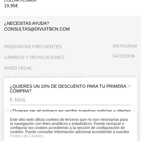
COLLAR FLOWER
19,95
€
¿NECESITAS AYUDA?
CONSULTAS@DIVUITBCN.COM
INSTAGRAM
PREGUNTAS FRECUENTES
FACEBOOK
CAMBIOS Y DEVOLUCIONES
AVISO LEGAL
POLÍTICA DE PRIVACIDAD Y COOKIES
¿QUIERES UN 10% DE DESCUENTO PARA TU PRIMERA
Close 
CONDICIONES GENERALES
COMPRA?
CONTACTO
¿Quieres ser el primero en recibir nuestras noticias y ofertas
exclusivas? Suscríbete a nuestra newsletter y consigue un
SUSCRÍBETE A NUESTRA NEWSLETTER
Este sitio web utiliza cookies de terceros que no son necesarias para
descuento en tu primera compra.
la navegación con fines analíticos y estadísticos. Puede rechazar o
configurar las cookies accediendo a la sección de configuración de
cookies. Puede consultar información adicional accediendo a nuestra
Acepto la política de privacidad y de cookies, y acepto recibir
Política de Cookies
.
comunicaciones personalizadas
Acepto la política de privacidad y de cookies, y acepto recibir