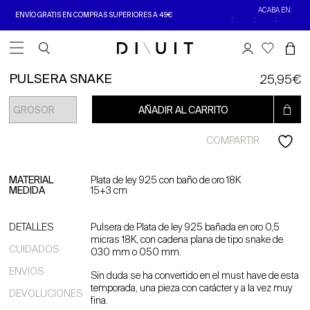
ACABA EN:
ENVÍO GRATIS EN COMPRAS SUPERIORES A 49€
:
:
:
Open Menu
PULSERA SNAKE
25,95
€
AÑADIR AL CARRITO
COMPARTIR
MATERIAL
Plata de ley 925 con baño de oro 18K
MEDIDA
15+3 cm
DETALLES
Pulsera de Plata de ley 925 bañada en oro 0,5
micras 18K, con cadena plana de tipo snake de
CUIDADOS
030 mm o 050 mm.
ENVIOS
Sin duda se ha convertido en el must have de esta
temporada, una pieza con carácter y a la vez muy
DEVOLUCIONES
fina.