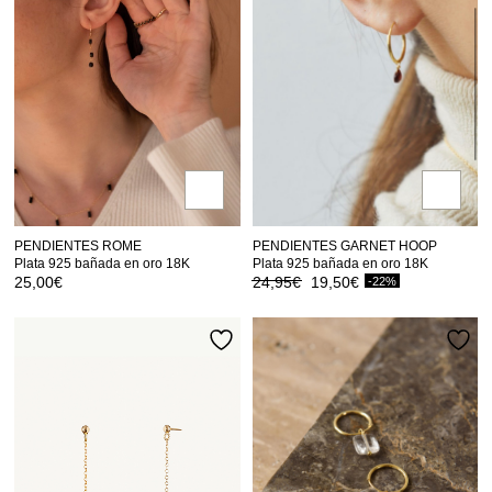
PENDIENTES ROME
PENDIENTES GARNET HOOP
Plata 925 bañada en oro 18K
Plata 925 bañada en oro 18K
El
El
25,00
€
24,95
€
19,50
€
-22%
precio
precio
original
actual
era:
es:
24,95€.
19,50€.