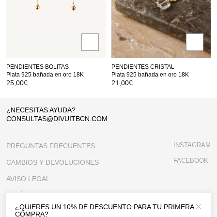
PENDIENTES BOLITAS
PENDIENTES CRISTAL
Plata 925 bañada en oro 18K
Plata 925 bañada en oro 18K
25,00
€
21,00
€
¿NECESITAS AYUDA?
CONSULTAS@DIVUITBCN.COM
INSTAGRAM
PREGUNTAS FRECUENTES
FACEBOOK
CAMBIOS Y DEVOLUCIONES
AVISO LEGAL
POLÍTICA DE PRIVACIDAD Y COOKIES
¿QUIERES UN 10% DE DESCUENTO PARA TU PRIMERA
Close 
CONDICIONES GENERALES
COMPRA?