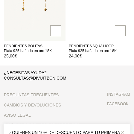
PENDIENTES BOLITAS
PENDIENTES AQUA HOOP
Plata 925 bañada en oro 18K
Plata 925 bañada en oro 18K
25,00
€
24,00
€
¿NECESITAS AYUDA?
CONSULTAS@DIVUITBCN.COM
INSTAGRAM
PREGUNTAS FRECUENTES
FACEBOOK
CAMBIOS Y DEVOLUCIONES
AVISO LEGAL
POLÍTICA DE PRIVACIDAD Y COOKIES
¿QUIERES UN 10% DE DESCUENTO PARA TU PRIMERA
Close 