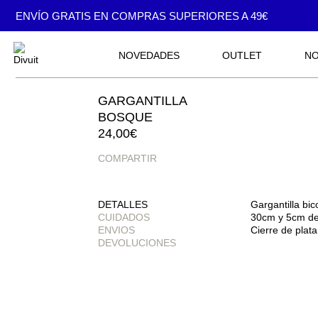
ENVÍO GRATIS EN COMPRAS SUPERIORES A 49€
NOVEDADES
OUTLET
N
back
GARGANTILLA
BOSQUE
24,00
€
COMPARTIR
DETALLES
Gargantilla bic
CUIDADOS
30cm y 5cm de
ENVIOS
Cierre de plat
DEVOLUCIONES