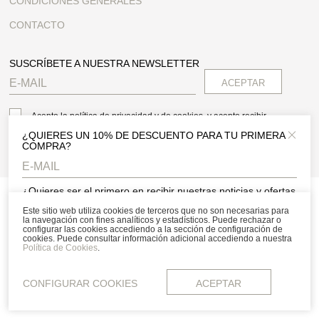
CONDICIONES GENERALES
CONTACTO
SUSCRÍBETE A NUESTRA NEWSLETTER
Acepto la política de privacidad y de cookies, y acepto recibir
comunicaciones personalizadas
¿QUIERES UN 10% DE DESCUENTO PARA TU PRIMERA
Close 
COMPRA?
Copyright © 2026 - Divuit
¿Quieres ser el primero en recibir nuestras noticias y ofertas
exclusivas? Suscríbete a nuestra newsletter y consigue un
Este sitio web utiliza cookies de terceros que no son necesarias para
descuento en tu primera compra.
la navegación con fines analíticos y estadísticos. Puede rechazar o
configurar las cookies accediendo a la sección de configuración de
cookies. Puede consultar información adicional accediendo a nuestra
Acepto la política de privacidad y de cookies, y acepto recibir
Política de Cookies
.
comunicaciones personalizadas
CONFIGURAR COOKIES
ACEPTAR