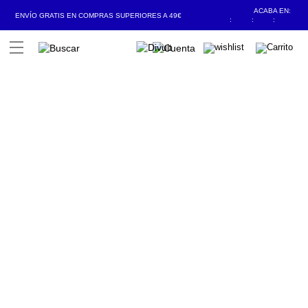
ACABA EN:
ENVÍO GRATIS EN COMPRAS SUPERIORES A 49€
:
:
:
Open Menu