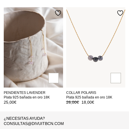
PENDIENTES LAVENDER
COLLAR POLARIS
Plata 925 bañada en oro 18K
Plata 925 bañada en oro 18K
El
El
25,00
€
26,00
€
18,00
€
precio
precio
original
actual
era:
es:
¿NECESITAS AYUDA?
26,00€.
18,00€.
CONSULTAS@DIVUITBCN.COM