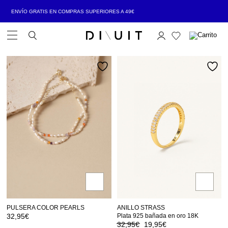
ENVÍO GRATIS EN COMPRAS SUPERIORES A 49€
Open Menu
PULSERA COLOR PEARLS
ANILLO STRASS
32,95
€
Plata 925 bañada en oro 18K
32,95
€
19,95
€