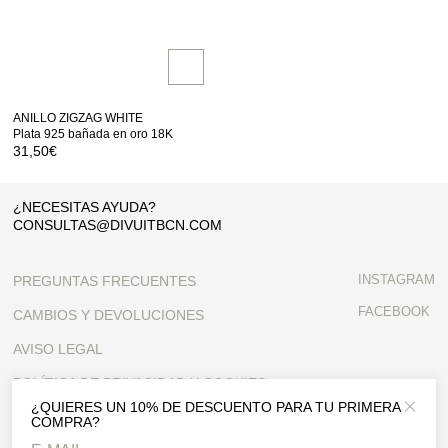
ANILLO ZIGZAG WHITE
Plata 925 bañada en oro 18K
31,50
€
¿NECESITAS AYUDA?
CONSULTAS@DIVUITBCN.COM
INSTAGRAM
PREGUNTAS FRECUENTES
FACEBOOK
CAMBIOS Y DEVOLUCIONES
AVISO LEGAL
POLÍTICA DE PRIVACIDAD Y COOKIES
¿QUIERES UN 10% DE DESCUENTO PARA TU PRIMERA
Close 
CONDICIONES GENERALES
COMPRA?