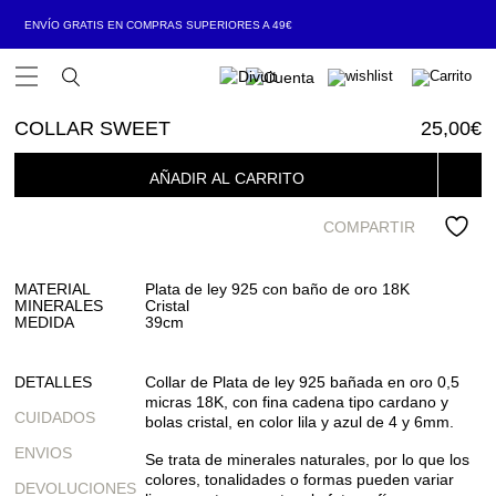
ENVÍO GRATIS EN COMPRAS SUPERIORES A 49€
Open Menu
COLLAR SWEET
25,00
€
AÑADIR AL CARRITO
COMPARTIR
MATERIAL
Plata de ley 925 con baño de oro 18K
MINERALES
Cristal
MEDIDA
39cm
DETALLES
Collar de Plata de ley 925 bañada en oro 0,5
micras 18K, con fina cadena tipo cardano y
CUIDADOS
bolas cristal, en color lila y azul de 4 y 6mm.
ENVIOS
Se trata de minerales naturales, por lo que los
colores, tonalidades o formas pueden variar
DEVOLUCIONES