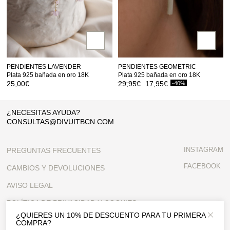
PENDIENTES LAVENDER
PENDIENTES GEOMETRIC
Plata 925 bañada en oro 18K
Plata 925 bañada en oro 18K
El
El
25,00
€
29,95
€
17,95
€
-40%
precio
precio
original
actual
era:
es:
¿NECESITAS AYUDA?
29,95€.
17,95€.
CONSULTAS@DIVUITBCN.COM
INSTAGRAM
PREGUNTAS FRECUENTES
FACEBOOK
CAMBIOS Y DEVOLUCIONES
AVISO LEGAL
POLÍTICA DE PRIVACIDAD Y COOKIES
¿QUIERES UN 10% DE DESCUENTO PARA TU PRIMERA
Close 
CONDICIONES GENERALES
COMPRA?