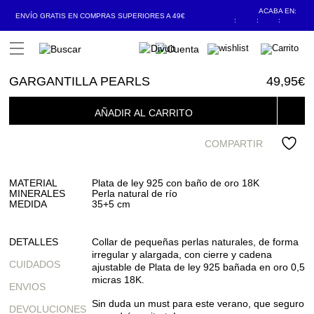
ACABA EN:
ENVÍO GRATIS EN COMPRAS SUPERIORES A 49€
:
:
:
Open Menu
GARGANTILLA PEARLS
49,95
€
AÑADIR AL CARRITO
COMPARTIR
MATERIAL
Plata de ley 925 con baño de oro 18K
MINERALES
Perla natural de río
MEDIDA
35+5 cm
DETALLES
Collar de pequeñas perlas naturales, de forma
irregular y alargada, con cierre y cadena
CUIDADOS
ajustable de Plata de ley 925 bañada en oro 0,5
micras 18K.
ENVIOS
Sin duda un must para este verano, que seguro
DEVOLUCIONES