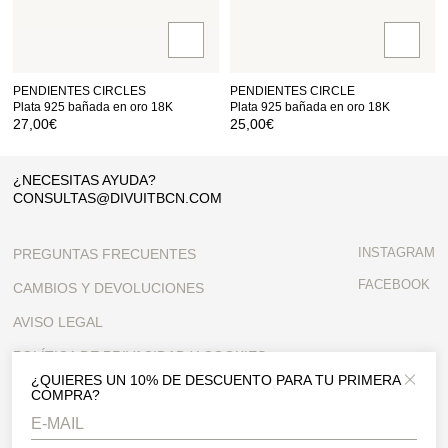
PENDIENTES CIRCLES
PENDIENTES CIRCLE
Plata 925 bañada en oro 18K
Plata 925 bañada en oro 18K
27,00
€
25,00
€
¿NECESITAS AYUDA?
CONSULTAS@DIVUITBCN.COM
INSTAGRAM
PREGUNTAS FRECUENTES
FACEBOOK
CAMBIOS Y DEVOLUCIONES
AVISO LEGAL
POLÍTICA DE PRIVACIDAD Y COOKIES
¿QUIERES UN 10% DE DESCUENTO PARA TU PRIMERA
Close 
CONDICIONES GENERALES
COMPRA?
CONTACTO