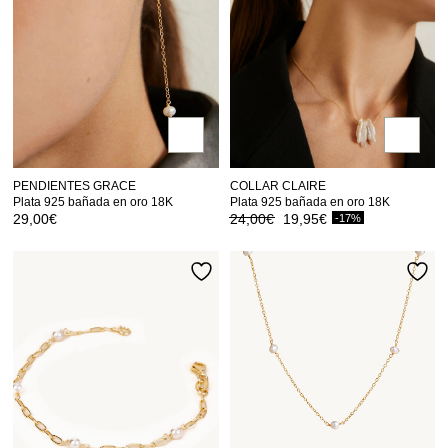
PENDIENTES GRACE
COLLAR CLAIRE
Plata 925 bañada en oro 18K
Plata 925 bañada en oro 18K
El
El
29,00
€
24,00
€
19,95
€
-17%
precio
precio
original
actual
era:
es:
24,00€.
19,95€.