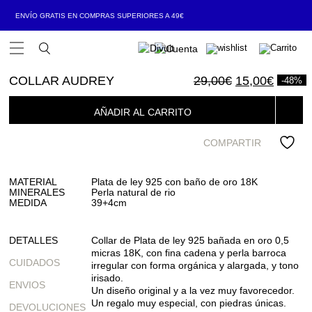
ENVÍO GRATIS EN COMPRAS SUPERIORES A 49€
Open Menu
El
E
COLLAR AUDREY
29,00
€
15,00
€
-48%
precio
p
original
a
AÑADIR AL CARRITO
era:
e
COMPARTIR
29,00€.
1
MATERIAL
Plata de ley 925 con baño de oro 18K
MINERALES
Perla natural de rio
MEDIDA
39+4cm
DETALLES
Collar de Plata de ley 925 bañada en oro 0,5
micras 18K, con fina cadena y perla barroca
CUIDADOS
irregular con forma orgánica y alargada, y tono
irisado.
ENVIOS
Un diseño original y a la vez muy favorecedor.
Un regalo muy especial, con piedras únicas.
DEVOLUCIONES