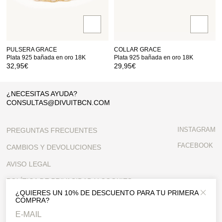
PULSERA GRACE
COLLAR GRACE
Plata 925 bañada en oro 18K
Plata 925 bañada en oro 18K
32,95
€
29,95
€
¿NECESITAS AYUDA?
CONSULTAS@DIVUITBCN.COM
INSTAGRAM
PREGUNTAS FRECUENTES
FACEBOOK
CAMBIOS Y DEVOLUCIONES
AVISO LEGAL
POLÍTICA DE PRIVACIDAD Y COOKIES
¿QUIERES UN 10% DE DESCUENTO PARA TU PRIMERA
Close 
CONDICIONES GENERALES
COMPRA?
CONTACTO